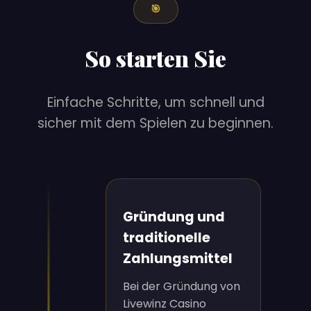
🎯
So starten Sie
Einfache Schritte, um schnell und
sicher mit dem Spielen zu beginnen.
Gründung und
traditionelle
Zahlungsmittel
Bei der Gründung von
Livewinz Casino