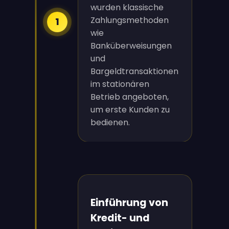
wurden klassische
Zahlungsmethoden
1
wie
Banküberweisungen
und
Bargeldtransaktionen
im stationären
Betrieb angeboten,
um erste Kunden zu
bedienen.
Einführung von
Kredit- und