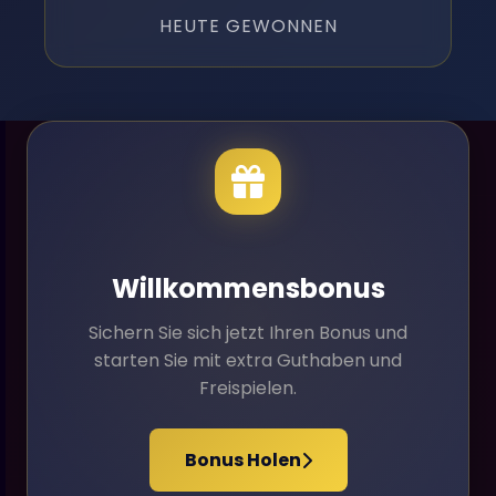
HEUTE GEWONNEN
Willkommensbonus
Sichern Sie sich jetzt Ihren Bonus und
starten Sie mit extra Guthaben und
Freispielen.
Bonus Holen