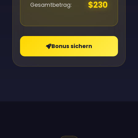
$230
Gesamtbetrag:
Bonus sichern