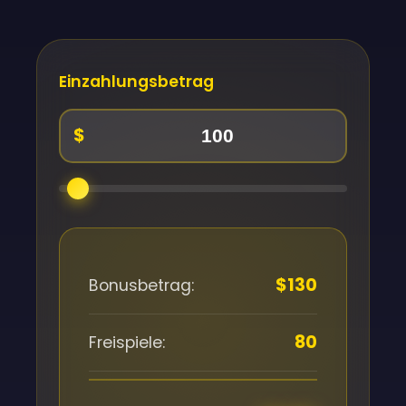
Einzahlungsbetrag
$
$130
Bonusbetrag:
80
Freispiele: