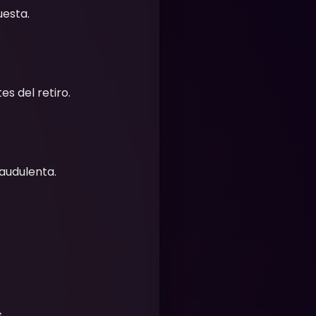
uesta.
s del retiro.
audulenta.
.