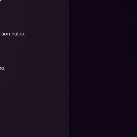
 son nulos.
ma.