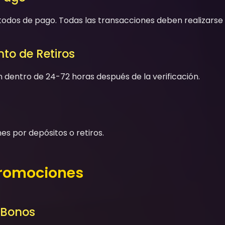
dos de pago. Todas las transacciones deben realizarse
to de Retiros
n dentro de 24-72 horas después de la verificación.
s por depósitos o retiros.
Promociones
 Bonos