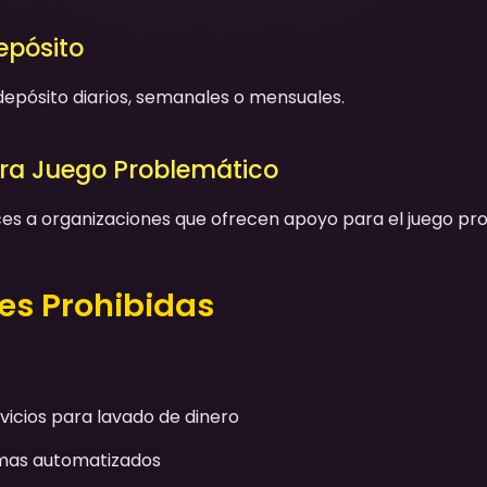
epósito
depósito diarios, semanales o mensuales.
ara Juego Problemático
s a organizaciones que ofrecen apoyo para el juego pr
des Prohibidas
vicios para lavado de dinero
emas automatizados