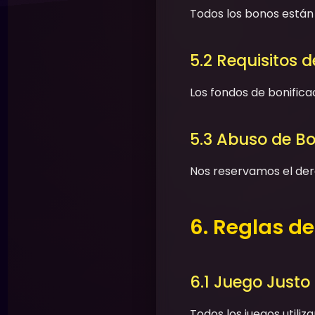
Todos los bonos están 
5.2 Requisitos 
Los fondos de bonifica
5.3 Abuso de B
Nos reservamos el der
6. Reglas d
6.1 Juego Justo
Todos los juegos utili