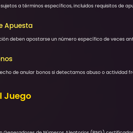
sujetos a términos específicos, incluidos requisitos de ap
de Apuesta
ción deben apostarse un número específico de veces ante
onos
echo de anular bonos si detectamos abuso o actividad fr
el Juego
zan Generadores de Números Aleatorios (RNG) certificados