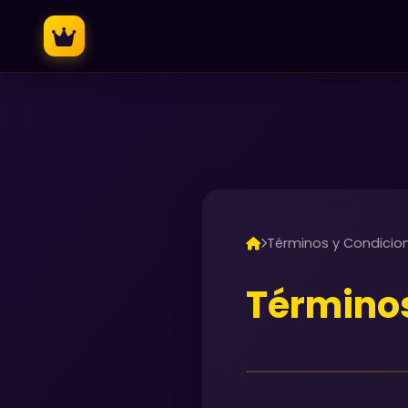
Términos y Condicio
Términos