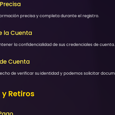
 Precisa
ormación precisa y completa durante el registro.
e la Cuenta
tener la confidencialidad de sus credenciales de cuenta.
n de Cuenta
echo de verificar su identidad y podemos solicitar docum
 y Retiros
 Pago