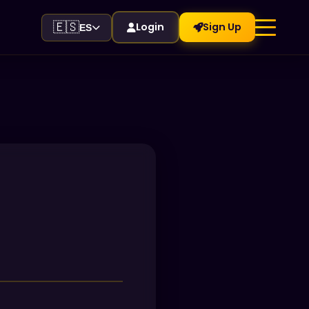
🇪🇸
Login
Sign Up
ES