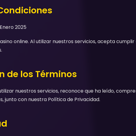
Condiciones
Enero 2025
sino online. Al utilizar nuestros servicios, acepta cumplir
.
ón de los Términos
utilizar nuestros servicios, reconoce que ha leído, compr
, junto con nuestra Política de Privacidad.
ad