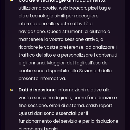
Cookie e tecnologie di tracciamento
:
utilizziamo cookie, web beacon, pixel tag e
altre tecnologie simili per raccogliere
informazioni sulle vostre attività di
navigazione. Questi strumenti ci aiutano a
mantenere la vostra sessione attiva, a
ricordare le vostre preferenze, ad analizzare il
traffico del sito e a personalizzare i contenuti
e gli annunci. Maggiori dettagli sull'uso dei
cookie sono disponibili nella Sezione 9 della
presente informativa.
Dati di sessione
: informazioni relative alla
vostra sessione di gioco, come l'ora di inizio e
fine sessione, errori di sistema, crash report.
Questi dati sono essenziali per il
funzionamento del servizio e per la risoluzione
di problemi tecnici.