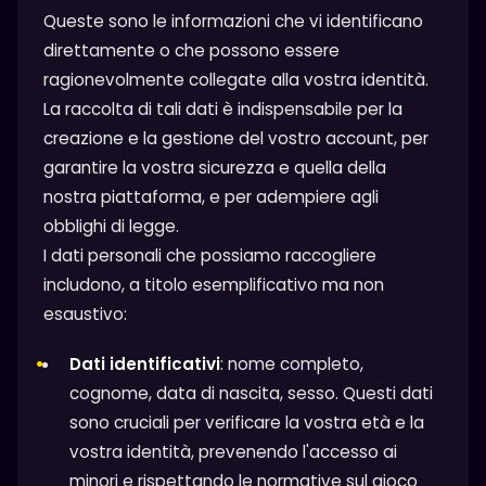
Queste sono le informazioni che vi identificano
direttamente o che possono essere
ragionevolmente collegate alla vostra identità.
La raccolta di tali dati è indispensabile per la
creazione e la gestione del vostro account, per
garantire la vostra sicurezza e quella della
nostra piattaforma, e per adempiere agli
obblighi di legge.
I dati personali che possiamo raccogliere
includono, a titolo esemplificativo ma non
esaustivo:
Dati identificativi
: nome completo,
cognome, data di nascita, sesso. Questi dati
sono cruciali per verificare la vostra età e la
vostra identità, prevenendo l'accesso ai
minori e rispettando le normative sul gioco