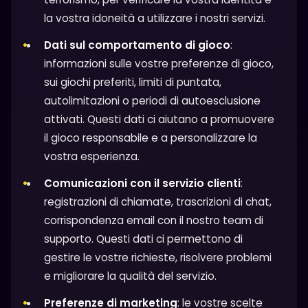
la vostra idoneità a utilizzare i nostri servizi.
Dati sul comportamento di gioco
:
informazioni sulle vostre preferenze di gioco,
sui giochi preferiti, limiti di puntata,
autolimitazioni o periodi di autoesclusione
attivati. Questi dati ci aiutano a promuovere
il gioco responsabile e a personalizzare la
vostra esperienza.
Comunicazioni con il servizio clienti
:
registrazioni di chiamate, trascrizioni di chat,
corrispondenza email con il nostro team di
supporto. Questi dati ci permettono di
gestire le vostre richieste, risolvere problemi
e migliorare la qualità del servizio.
Preferenze di marketing
: le vostre scelte