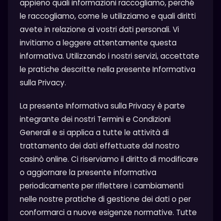
appieno quali informazioni raccogliamo, perché
le raccogliamo, come le utilizziamo e quali diritti
avete in relazione ai vostri dati personali. Vi
invitiamo a leggere attentamente questa
informativa. Utilizzando i nostri servizi, accettate
le pratiche descritte nella presente Informativa
sulla Privacy.
La presente Informativa sulla Privacy è parte
integrante dei nostri Termini e Condizioni
Generali e si applica a tutte le attività di
trattamento dei dati effettuate dal nostro
casinò online. Ci riserviamo il diritto di modificare
o aggiornare la presente informativa
periodicamente per riflettere i cambiamenti
nelle nostre pratiche di gestione dei dati o per
conformarci a nuove esigenze normative. Tutte