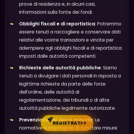
prove di residenza e, in alcuni casi,
informazioni sulla fonte dei fondi.
Obblighi fiscali e di reportistica
: Potremmo
essere tenuti a raccogliere e conservare dati
relativi alle vostre transazioni e vincite per
adempiere agli obblighi fiscali e di reportistica
imposti dalle autorità competenti.
Richieste delle autorità pubbliche
: Siamo
tenuti a divulgare i dati personali in risposta a
legittime richieste da parte delle forze
dell'ordine, delle autorità di
regolamentazione, dei tribunali o di altre
autorità pubbliche legalmente autorizzate.
Prevenzione del gioco minorile
: Le
REGISTRATI
normative ci impongono di adottare misure