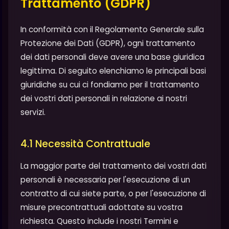
Trattamento (GDPR)
In conformità con il Regolamento Generale sulla
Protezione dei Dati (GDPR), ogni trattamento
dei dati personali deve avere una base giuridica
legittima. Di seguito elenchiamo le principali basi
giuridiche su cui ci fondiamo per il trattamento
dei vostri dati personali in relazione ai nostri
servizi.
4.1 Necessità Contrattuale
La maggior parte del trattamento dei vostri dati
personali è necessaria per l'esecuzione di un
contratto di cui siete parte, o per l'esecuzione di
misure precontrattuali adottate su vostra
richiesta. Questo include i nostri Termini e