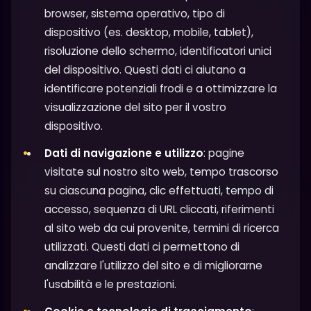
browser, sistema operativo, tipo di
dispositivo (es. desktop, mobile, tablet),
risoluzione dello schermo, identificatori unici
del dispositivo. Questi dati ci aiutano a
identificare potenziali frodi e a ottimizzare la
visualizzazione del sito per il vostro
dispositivo.
Dati di navigazione e utilizzo
: pagine
visitate sul nostro sito web, tempo trascorso
su ciascuna pagina, clic effettuati, tempo di
accesso, sequenza di URL cliccati, riferimenti
al sito web da cui provenite, termini di ricerca
utilizzati. Questi dati ci permettono di
analizzare l'utilizzo del sito e di migliorarne
l'usabilità e le prestazioni.