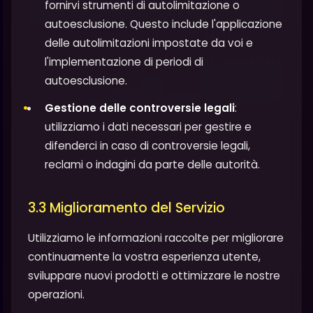
fornirvi strumenti di autolimitazione o
autoesclusione. Questo include l'applicazione
delle autolimitazioni impostate da voi e
l'implementazione di periodi di
autoesclusione.
Gestione delle controversie legali
:
utilizziamo i dati necessari per gestire e
difenderci in caso di controversie legali,
reclami o indagini da parte delle autorità.
3.3 Miglioramento del Servizio
Utilizziamo le informazioni raccolte per migliorare
continuamente la vostra esperienza utente,
sviluppare nuovi prodotti e ottimizzare le nostre
operazioni.