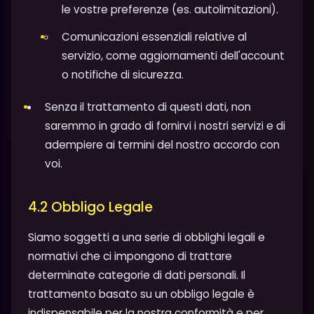
le vostre preferenze (es. autolimitazioni).
Comunicazioni essenziali relative al
servizio, come aggiornamenti dell'account
o notifiche di sicurezza.
Senza il trattamento di questi dati, non
saremmo in grado di fornirvi i nostri servizi e di
adempiere ai termini del nostro accordo con
voi.
4.2 Obbligo Legale
Siamo soggetti a una serie di obblighi legali e
normativi che ci impongono di trattare
determinate categorie di dati personali. Il
trattamento basato su un obbligo legale è
indispensabile per la nostra conformità e per