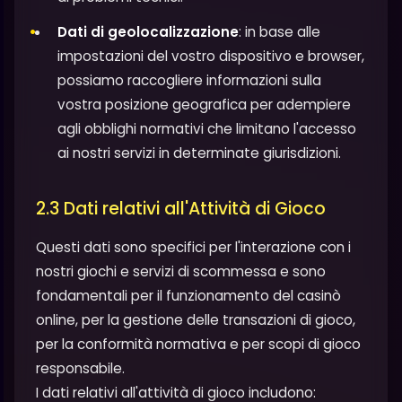
Dati di geolocalizzazione
: in base alle
impostazioni del vostro dispositivo e browser,
possiamo raccogliere informazioni sulla
vostra posizione geografica per adempiere
agli obblighi normativi che limitano l'accesso
ai nostri servizi in determinate giurisdizioni.
2.3 Dati relativi all'Attività di Gioco
Questi dati sono specifici per l'interazione con i
nostri giochi e servizi di scommessa e sono
fondamentali per il funzionamento del casinò
online, per la gestione delle transazioni di gioco,
per la conformità normativa e per scopi di gioco
responsabile.
I dati relativi all'attività di gioco includono: