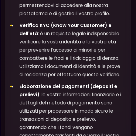
permettendovi di accedere alla nostra
piattaforma e di gestire il vostro profilo.
Verifica KYC (Know Your Customer) e
dell'età
: è un requisito legale indispensabile
verificare la vostra identità e la vostra età
per prevenire l'accesso ai minori e per
combattere le frodi e il riciclaggio di denaro.
Utilizziamo i documenti di identità e le prove
di residenza per effettuare queste verifiche.
Elaborazione dei pagamenti (depositi e
prelievi)
: le vostre informazioni finanziarie e i
dettagli del metodo di pagamento sono
utilizzati per processare in modo sicuro le
transazioni di deposito e prelievo,
garantendo che i fondi vengano
correttamente trasferiti da e verso il vostro