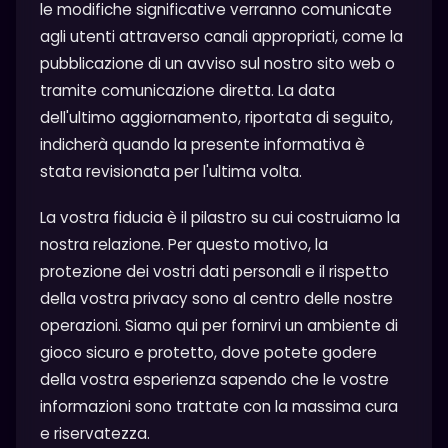
le modifiche significative verranno comunicate
agli utenti attraverso canali appropriati, come la
pubblicazione di un avviso sul nostro sito web o
tramite comunicazione diretta. La data
dell'ultimo aggiornamento, riportata di seguito,
indicherà quando la presente informativa è
stata revisionata per l'ultima volta.
La vostra fiducia è il pilastro su cui costruiamo la
nostra relazione. Per questo motivo, la
protezione dei vostri dati personali e il rispetto
della vostra privacy sono al centro delle nostre
operazioni. Siamo qui per fornirvi un ambiente di
gioco sicuro e protetto, dove potete godere
della vostra esperienza sapendo che le vostre
informazioni sono trattate con la massima cura
e riservatezza.