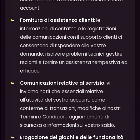
account.
Fornitura di assistenza clienti
: le
informazioni di contatto e le registrazioni
delle comunicazioni con il supporto clienti ci
consentono di rispondere alle vostre
domande, risolvere problemi tecnici, gestire
reclami e fornire un'assistenza tempestiva ed
efficace.
Comunicazioni relative al servizio
: vi
inviamo notifiche essenziali relative
all'attività del vostro account, come
conferme di transazioni, modifiche ai nostri
Termini e Condizioni, aggiornamenti di
sicurezza o informazioni sul vostro saldo.
Erogazione dei giochi e delle funzionalità
: