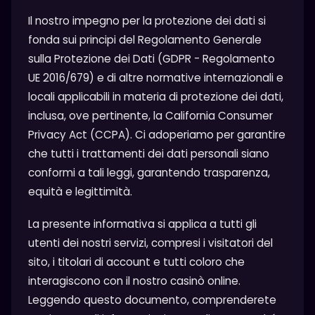
Il nostro impegno per la protezione dei dati si
fonda sui principi del Regolamento Generale
sulla Protezione dei Dati (GDPR - Regolamento
UE 2016/679) e di altre normative internazionali e
locali applicabili in materia di protezione dei dati,
inclusa, ove pertinente, la California Consumer
Privacy Act (CCPA). Ci adoperiamo per garantire
che tutti i trattamenti dei dati personali siano
conformi a tali leggi, garantendo trasparenza,
equità e legittimità.
La presente informativa si applica a tutti gli
utenti dei nostri servizi, compresi i visitatori del
sito, i titolari di account e tutti coloro che
interagiscono con il nostro casinò online.
Leggendo questo documento, comprenderete