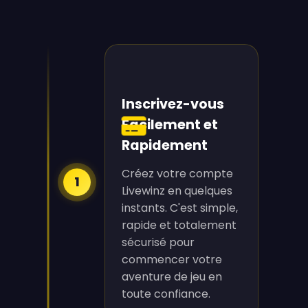
Inscrivez-vous
Facilement et
Rapidement
Créez votre compte
1
Livewinz en quelques
instants. C'est simple,
rapide et totalement
sécurisé pour
commencer votre
aventure de jeu en
toute confiance.