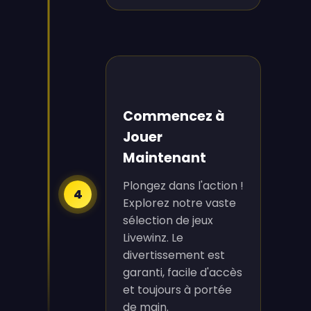
Commencez à
Jouer
Maintenant
Plongez dans l'action !
4
Explorez notre vaste
sélection de jeux
Livewinz. Le
divertissement est
garanti, facile d'accès
et toujours à portée
de main.