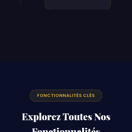
FONCTIONNALITÉS CLÉS
Explorez Toutes Nos
Fonctionnalités