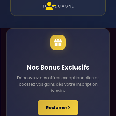
TOTAL GAGNÉ
Nos Bonus Exclusifs
Découvrez des offres exceptionnelles et
boostez vos gains dès votre inscription
Livewinz.
Réclamer