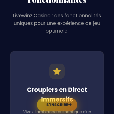
Livewinz Casino : des fonctionnalités
uniques pour une expérience de jeu
optimale.
Croupiers en Direct
Immersifs
S'INSCRIRE
Vivez l'ambiance authentique d'un