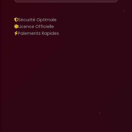
Sécurité Optimale
Licence Officielle
Paiements Rapides