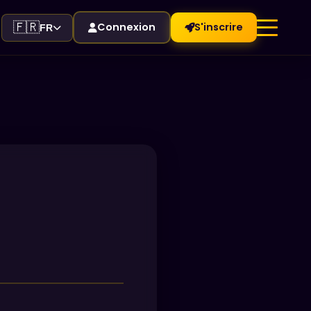
🇫🇷
Connexion
S'inscrire
FR